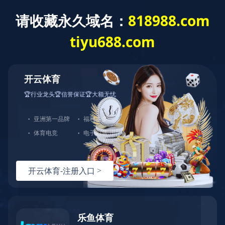
九游体育（中国）官方网站
九游体育（中国）官方网站
协会简介
政策法规
九游体育（中国）官方网站-九游
SPORTS 换届筹备工作会议顺利召
九游体育（中国）官方网站-九游 SPORTS
开
省级政策
地方政策
工业文化
工业视频
会员风采