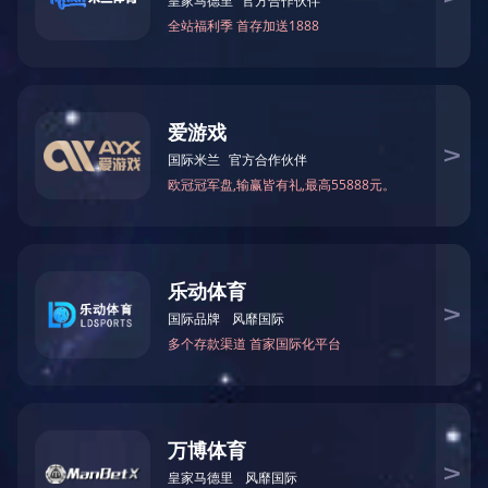
政策法规
+更多
福建省工业和信息化厅关于常态化组织开展2026年度省级专精特新中小企业认定工作的通知
05-18
福建省工信厅开展福建省第十一批引进高层次创业创新人才（创业人才项目）申报工作
05-13
政策解读 | 《福建消费名品培育建设工作方案（2026—2030年）》
05-08
中共中央办公厅 国务院办公厅关于推动行业协会商会深化改革的意见
04-15
明确六项重点任务！工信部部署做好2026年工业和信息化质量工作
04-13
厦门市工业和信息化局关于开展2026年专精特新“小巨人”企业认定和复核工作的通知
04-10
福建省工业和信息化厅关于组织开展2026年度专精特新“小巨人”企业认定和复核工作的通知
04-10
厦门市工业和信息化局关于印发《厦门市促进具身智能产业发展若干措施》的通知
03-27
工业文化
+更多
工业遗产焕新 活化利用释放新活力
05-20
福建工业文化系列报道 | 工业文旅新体验——三福红木文化工业展示观光园
05-08