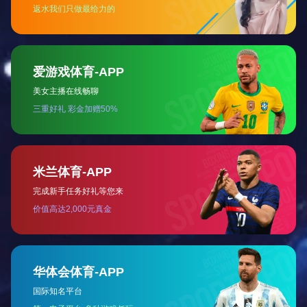
政府工作报告极简版来了！不到1000字
03-05
全省深化县域重点产业链“四链”融合工作推进会在福州召开
02-26
福建省工信厅党组书记、厅长陈建业：以拼搏之志、实干之姿抓产业、促发展 | 新春话开局
02-05
质量品牌
+更多
读懂《纺织服装卓越品牌培育行动方案（2026—2028年）》
05-15
第九届福建省政府质量奖受理名单公示
04-17
建设质量强国 | 以品牌建设助力质量强国
06-10
100个上榜！2024年度质量提升与品牌建设典型案例名单公布
03-10
2024福建企业100强名单发布！
11-08
14家闽企上榜！2024中国民营企业500强公布
10-15
2024年度质量提升与品牌建设典型案例遴选工作启动
10-01
关于举办制造业品牌建设及出海经验分享活动的函
09-18